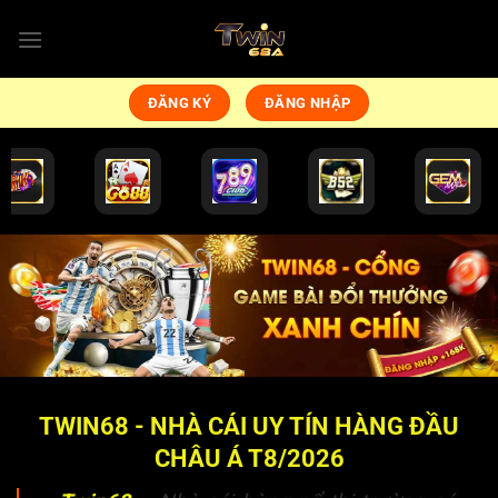
Bỏ
qua
nội
dung
ĐĂNG KÝ
ĐĂNG NHẬP
TWIN68 - NHÀ CÁI UY TÍN HÀNG ĐẦU
CHÂU Á T8/2026